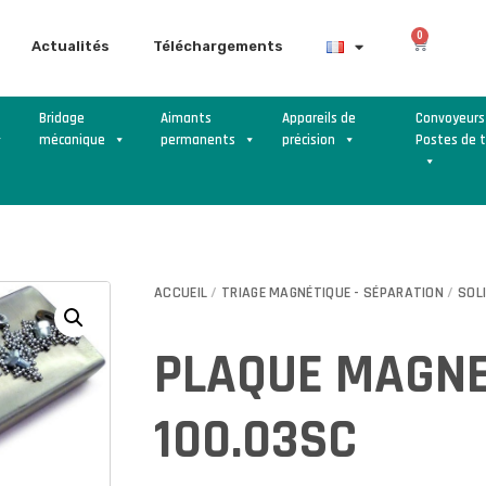
0
Actualités
Téléchargements
Bridage
Aimants
Appareils de
Convoyeurs
mécanique
permanents
précision
Postes de t
ACCUEIL
/
TRIAGE MAGNÉTIQUE - SÉPARATION
/
SOL
PLAQUE MAGNE
100.03SC