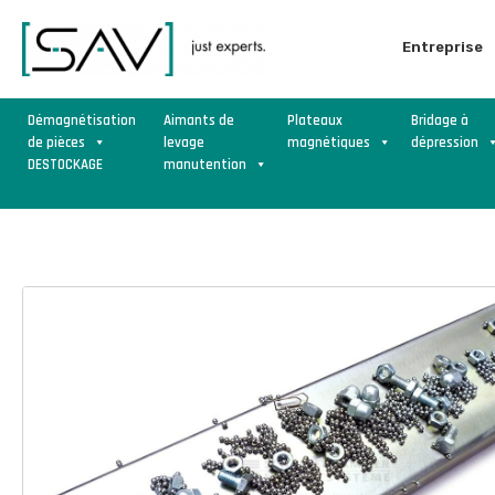
Entreprise
Démagnétisation
Aimants de
Plateaux
Bridage à
de pièces
levage
magnétiques
dépression
DESTOCKAGE
manutention