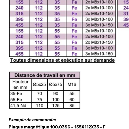
Exemple de commande:
Plaque magnétique 100.03SC – 155X112X35 – F