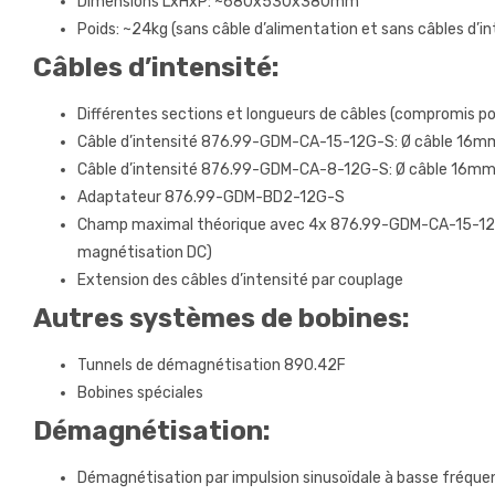
Dimensions LxHxP: ~680x530x380mm
Poids: ~24kg (sans câble d’alimentation et sans câbles d’in
Câbles d’intensité:
Différentes sections et longueurs de câbles (compromis p
Câble d’intensité 876.99-GDM-CA-15-12G-S: Ø câble 16mm
Câble d’intensité 876.99-GDM-CA-8-12G-S: Ø câble 16mm,
Adaptateur 876.99-GDM-BD2-12G-S
Champ maximal théorique avec 4x 876.99-GDM-CA-15-12G-S
magnétisation DC)
Extension des câbles d’intensité par couplage
Autres systèmes de bobines:
Tunnels de démagnétisation 890.42F
Bobines spéciales
Démagnétisation:
Démagnétisation par impulsion sinusoïdale à basse fréque