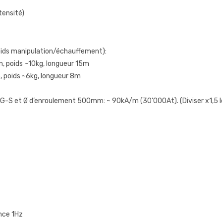
tensité)
oids manipulation/échauffement):
, poids ~10kg, longueur 15m
 poids ~6kg, longueur 8m
 et Ø d’enroulement 500mm: ~ 90kA/m (30’000At). (Diviser x1,5 lor
nce 1Hz