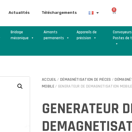
0
Actualités
Téléchargements
Bridage
Aimants
Appareils de
Convoyeurs
mécanique
permanents
précision
Postes de t
ACCUEIL
/
DÉMAGNÉTISATION DE PIÈCES
/
DÉMAGNÉT
MOBILE
/ GENERATEUR DE DEMAGNETISATION MOBIL
GENERATEUR D
DEMAGNETISAT