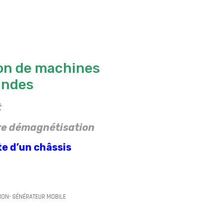
on de machines
randes
t
re démagnétisation
te d’un châssis
ION- GÉNÉRATEUR MOBILE