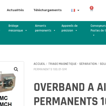
0
Actualités
Téléchargements
Bridage
Aimants
Appareils de
Convoyeurs
mécanique
permanents
précision
Postes de t
ACCUEIL
/
TRIAGE MAGNÉTIQUE - SÉPARATION
/
SOL
PERMANENTS 100.01-SM
OVERBAND A A
PERMANENTS 1