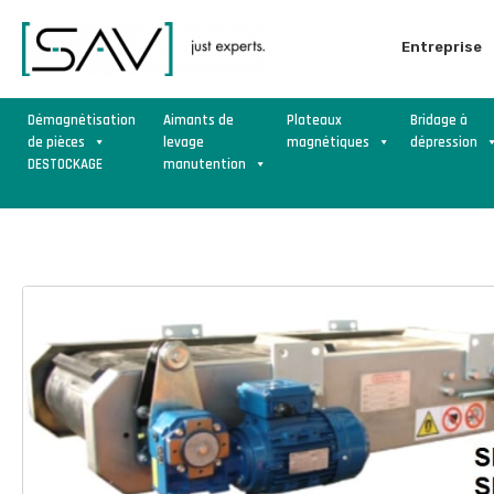
Entreprise
Démagnétisation
Aimants de
Plateaux
Bridage à
de pièces
levage
magnétiques
dépression
DESTOCKAGE
manutention