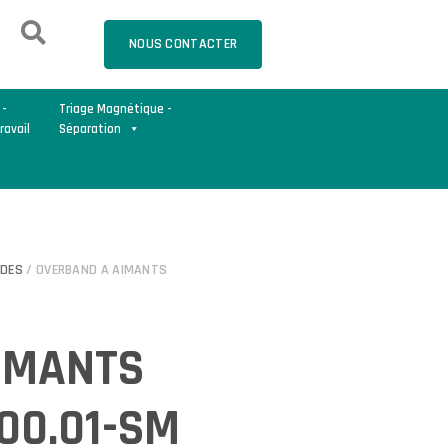
NOUS CONTACTER
 -
Triage Magnétique -
ravail
Séparation
IDES
/ OVERBAND A AIMANTS
IMANTS
00.01-SM