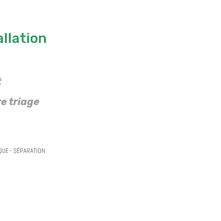
allation
t
e triage
QUE - SÉPARATION