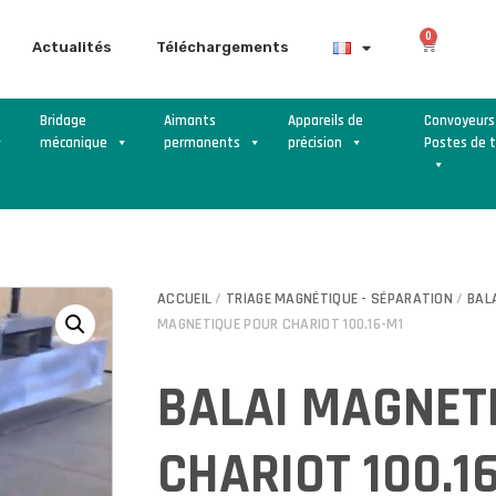
0
Actualités
Téléchargements
Bridage
Aimants
Appareils de
Convoyeurs
mécanique
permanents
précision
Postes de t
ACCUEIL
/
TRIAGE MAGNÉTIQUE - SÉPARATION
/
BAL
MAGNETIQUE POUR CHARIOT 100.16-M1
BALAI MAGNET
CHARIOT 100.1