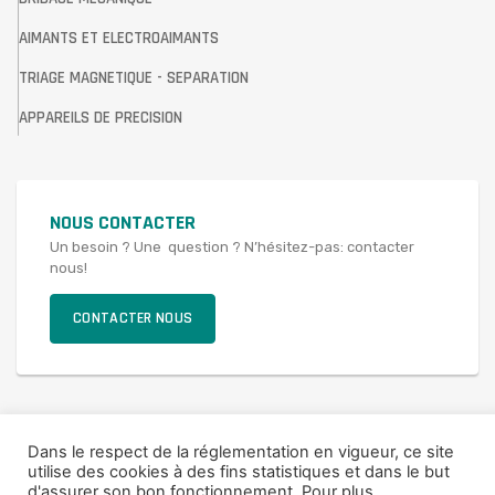
AIMANTS ET ELECTROAIMANTS
TRIAGE MAGNETIQUE - SEPARATION
APPAREILS DE PRECISION
NOUS CONTACTER
Un besoin ? Une question ? N’hésitez-pas: contacter
nous!
CONTACTER NOUS
Dans le respect de la réglementation en vigueur, ce site
© 2021 SAV FRANCE
utilise des cookies à des fins statistiques et dans le but
Mentions légales
d'assurer son bon fonctionnement. Pour plus