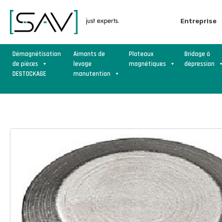
Entreprise
Démagnétisation
Aimants de
Plateaux
Bridage à
de pièces
levage
magnétiques
dépression
DESTOCKAGE
manutention