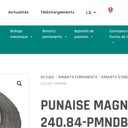
0
Actualités
Téléchargements
Bridage
Aimants
Appareils de
Convoyeurs
mécanique
permanents
précision
Postes de t
ACCUEIL
/
AIMANTS PERMANENTS
/
AIMANTS D’ORG
240.84-PMNDB
PUNAISE MAGN
240.84-PMND