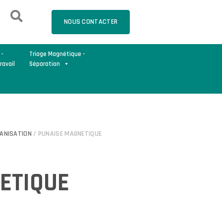
NOUS CONTACTER
 -
Triage Magnétique -
ravail
Séparation
ANISATION
/ PUNAISE MAGNETIQUE
ETIQUE
B