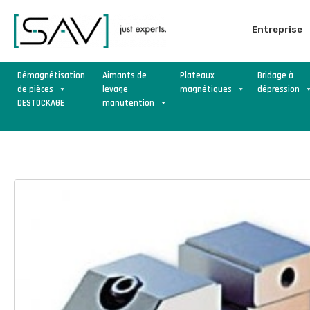
Entreprise
Démagnétisation
Aimants de
Plateaux
Bridage à
de pièces
levage
magnétiques
dépression
DESTOCKAGE
manutention