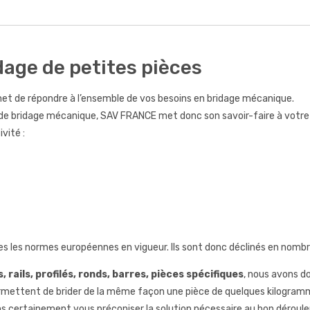
dage de petites pièces
met de répondre à l’ensemble de vos besoins en bridage mécanique.
s de bridage mécanique, SAV FRANCE met donc son savoir-faire à votre 
vité :
s les normes européennes en vigueur. Ils sont donc déclinés en nombr
 rails, profilés, ronds, barres, pièces spécifiques
, nous avons do
mettent de brider de la même façon une pièce de quelques kilogramm
 certainement vous préconiser la solution nécessaire au bon déroul