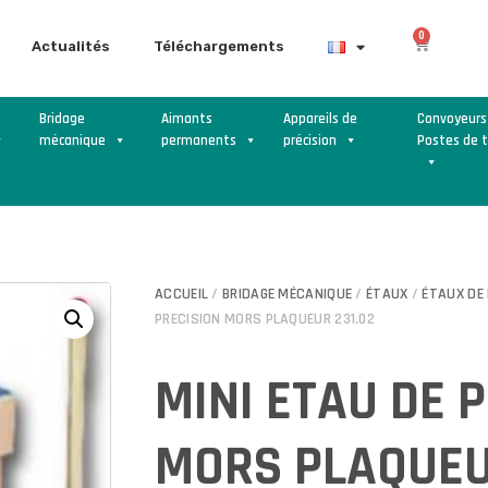
0
Actualités
Téléchargements
Bridage
Aimants
Appareils de
Convoyeurs
mécanique
permanents
précision
Postes de t
ACCUEIL
/
BRIDAGE MÉCANIQUE
/
ÉTAUX
/
ÉTAUX DE 
PRECISION MORS PLAQUEUR 231.02
MINI ETAU DE 
MORS PLAQUEU