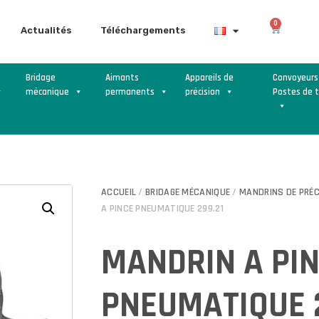
0
Actualités
Téléchargements
Bridage
Aimants
Appareils de
Convoyeurs
mécanique
permanents
précision
Postes de t
ACCUEIL
/
BRIDAGE MÉCANIQUE
/
MANDRINS DE PRÉC
A PINCE PNEUMATIQUE 299.21
MANDRIN A PI
PNEUMATIQUE 