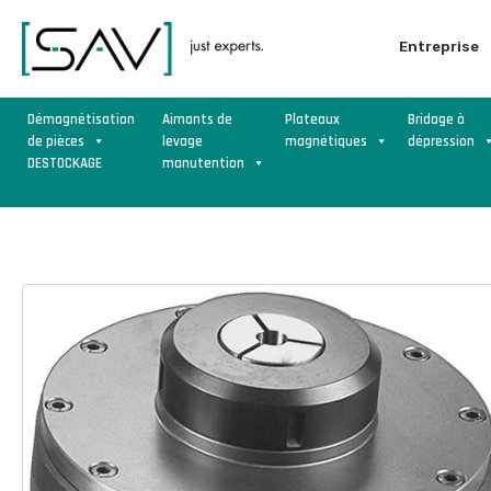
Entreprise
Démagnétisation
Aimants de
Plateaux
Bridage à
de pièces
levage
magnétiques
dépression
DESTOCKAGE
manutention