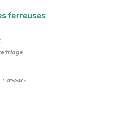
ces ferreuses
t
e triage
QUE - SÉPARATION