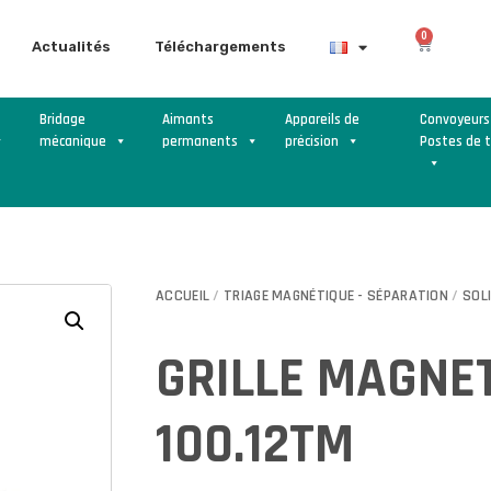
0
Actualités
Téléchargements
Bridage
Aimants
Appareils de
Convoyeurs
mécanique
permanents
précision
Postes de t
ACCUEIL
/
TRIAGE MAGNÉTIQUE - SÉPARATION
/
SOL
GRILLE MAGNE
100.12TM