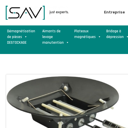
Entreprise
Démagnétisation
Aimants de
Plateaux
Bridage à
de pièces
levage
magnétiques
dépression
DESTOCKAGE
manutention