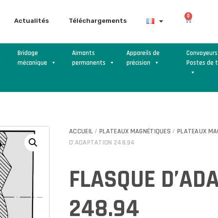
0
Actualités
Téléchargements
Bridage
Aimants
Appareils de
Convoyeurs
mécanique
permanents
précision
Postes de t
ACCUEIL
/
PLATEAUX MAGNÉTIQUES
/
PLATEAUX MA
D’ADAPTATION 248.94
FLASQUE D’AD
248.94