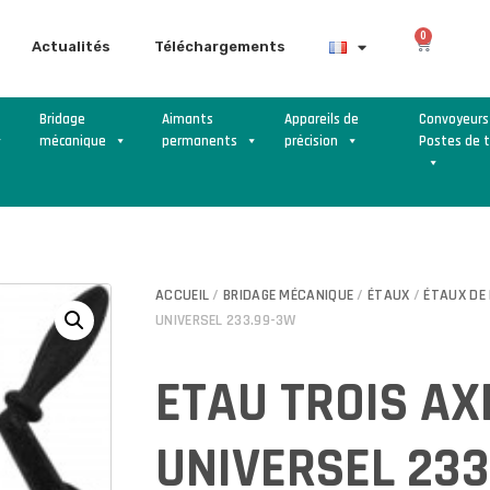
0
Actualités
Téléchargements
Bridage
Aimants
Appareils de
Convoyeurs
mécanique
permanents
précision
Postes de t
ACCUEIL
/
BRIDAGE MÉCANIQUE
/
ÉTAUX
/
ÉTAUX DE
UNIVERSEL 233.99-3W
ETAU TROIS AX
UNIVERSEL 23