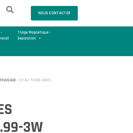
NOUS CONTACTER
 -
Triage Magnétique -
ravail
Séparation
 FRAISAGE
/ ETAU TROIS AXES
ES
3.99-3W