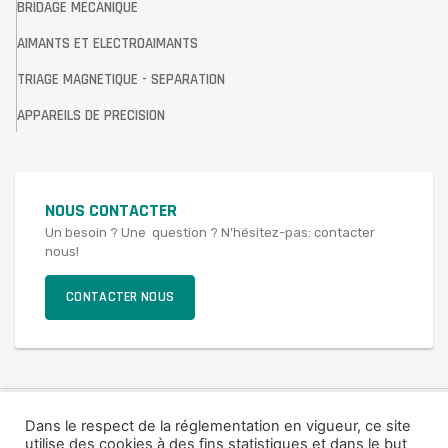
BRIDAGE MECANIQUE
AIMANTS ET ELECTROAIMANTS
TRIAGE MAGNETIQUE - SEPARATION
APPAREILS DE PRECISION
NOUS CONTACTER
Un besoin ? Une question ? N’hésitez-pas: contacter
nous!
CONTACTER NOUS
© 2021 SAV FRANCE
Dans le respect de la réglementation en vigueur, ce site
utilise des cookies à des fins statistiques et dans le but
Mentions légales