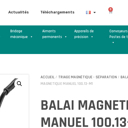
0
Actualités
Téléchargements
Bridage
Aimants
Appareils de
Convoyeurs
mécanique
permanents
précision
Postes de t
ACCUEIL
/
TRIAGE MAGNÉTIQUE - SÉPARATION
/
BAL
MAGNETIQUE MANUEL 100.13-M1
BALAI MAGNET
MANUEL 100.13